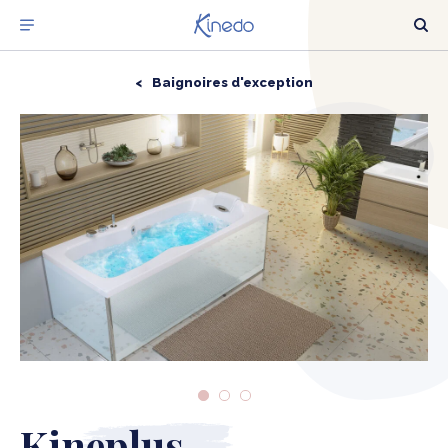
Baignoires d'exception
NOTRE OFFRE
DÉCOUVRIR LA BALNÉO
OÙ TROUVER NOS PRODUITS ?
OBTENIR UNE ESTIMATION
ACTUALITÉS
NOTRE EXPERTISE BALNÉO
Kineplus
NOTRE GROUPE