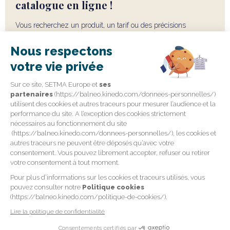
catalogue en ligne !
Vous recherchez un produit, un tarif ou des précisions
techniques ? N'hésitez pas à consulter nos catalogues pour y
Nous respectons
retrouver toutes les informations utiles concernant notre offre
balnéo.
votre vie privée
Sur ce site, SETMA Europe et
ses
CONSULTER LES DOCUMENTS
partenaires
(https://balneo.kinedo.com/donnees-personnelles/)
utilisent des cookies et autres traceurs pour mesurer l’audience et la
performance du site. A l’exception des cookies strictement
TÉLÉCHARGER NOTRE CATALOGUE
nécessaires au fonctionnement du site
(https://balneo.kinedo.com/donnees-personnelles/), les cookies et
autres traceurs ne peuvent être déposés qu’avec votre
consentement. Vous pouvez librement accepter, refuser ou retirer
votre consentement à tout moment.
Pour plus d’informations sur les cookies et traceurs utilisés, vous
pouvez consulter notre
Politique cookies
(https://balneo.kinedo.com/politique-de-cookies/).
©
Kinedo
Politique de confidentialité
Lire la politique de confidentialité
Mentions légales
Politique de cookies
Plan du site
Pièces détachées
Gamme Hôtel
Consentements certifiés par