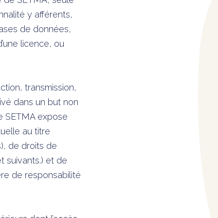
nnalité y afférents,
 bases de données,
d’une licence, ou
tion, transmission,
rivé dans un but non
s de SETMA expose
elle au titre
), de droits de
t suivants.) et de
ère de responsabilité