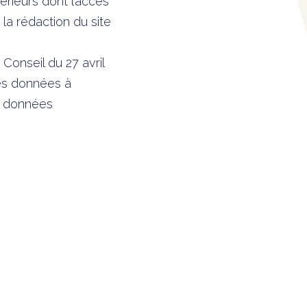
térieurs dont l’accès
la rédaction du site
onseil du 27 avril
des données à
et données