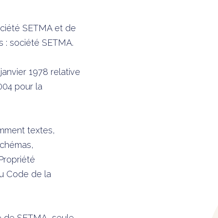
société SETMA et de
ts : société SETMA.
anvier 1978 relative
2004 pour la
amment textes,
 schémas,
Propriété
du Code de la
ive de SETMA, seule