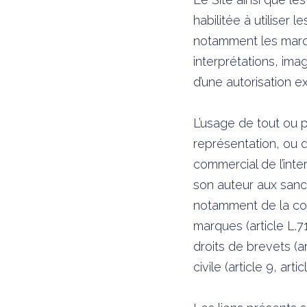
habilitée à utiliser 
notamment les marqu
interprétations, imag
d’une autorisation e
L’usage de tout ou 
représentation, ou d
commercial de l’inte
son auteur aux sanct
notamment de la cont
marques (article L.7
droits de brevets (a
civile (article 9, arti