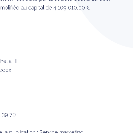
implifiée au capital de 4 109 010,00 €
élia III
edex
2 39 70
la publication : Service marketing