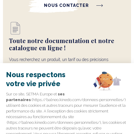
NOUS CONTACTER
Toute notre documentation et notre
catalogue en ligne !
Vous recherchez un produit, un tarif ou des précisions
techniques ? N'hésitez pas à consulter nos catalogues pour y
Nous respectons
retrouver toutes les informations utiles concernant notre offre
balnéo.
votre vie privée
Sur ce site, SETMA Europe et
ses
CONSULTER LES DOCUMENTS
partenaires
(https://balneo.kinedo.com/donnees-personnelles/)
utilisent des cookies et autres traceurs pour mesurer l’audience et la
performance du site. A l’exception des cookies strictement
TÉLÉCHARGER NOTRE CATALOGUE
nécessaires au fonctionnement du site
(https://balneo.kinedo.com/donnees-personnelles/), les cookies et
autres traceurs ne peuvent être déposés qu’avec votre
consentement. Vous pouvez librement accepter, refuser ou retirer