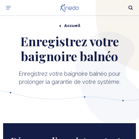
Accueil
NOTRE OFFRE
Enregistrez votre
DÉCOUVRIR LA BALNÉO
baignoire balnéo
OÙ TROUVER NOS PRODUITS ?
Enregistrez votre baignoire balnéo pour
OBTENIR UNE ESTIMATION
prolonger la garantie de votre système.
ACTUALITÉS
NOTRE EXPERTISE BALNÉO
NOTRE GROUPE