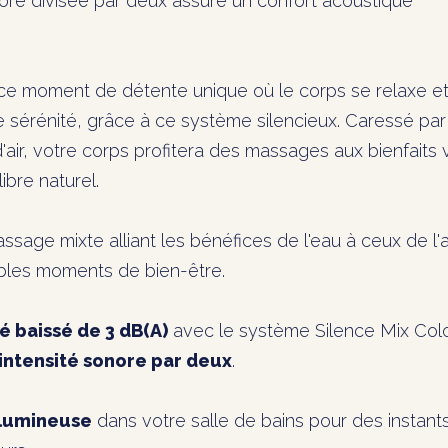
ore divisée par deux assure un confort acoustique
 ce moment de détente unique où le corps se relaxe et
e sérénité, grâce à ce système silencieux. Caressé par
 d'air, votre corps profitera des massages aux bienfaits 
ibre naturel.
age mixte alliant les bénéfices de l'eau à ceux de l'ai
ables moments de bien-être.
é baissé de 3 dB(A)
avec le système Silence Mix Colo
l’intensité sonore par deux
.
lumineuse
dans votre salle de bains pour des instant