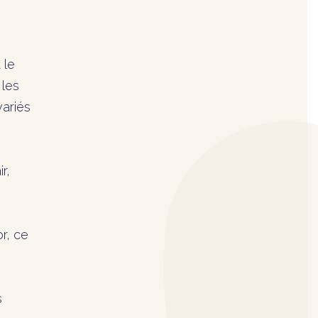
 le
 les
variés
r,
r, ce
s