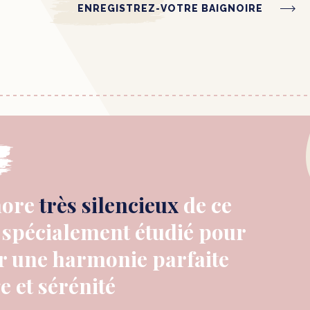
ENREGISTREZ-VOTRE BAIGNOIRE
nore
très silencieux
de ce
 spécialement étudié pour
r une harmonie parfaite
 et sérénité