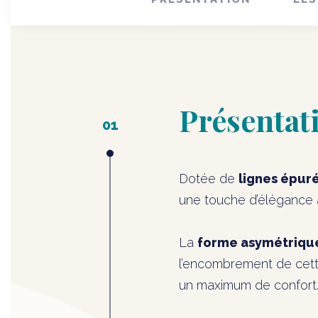
Présentat
Dotée de
lignes épur
une touche d’élégance à
La
forme asymétrique
l’encombrement de cette
un maximum de confort