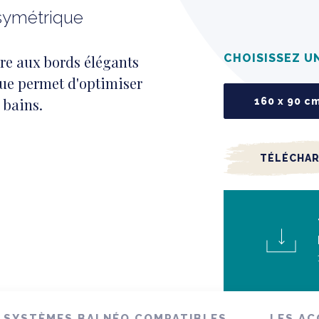
asymétrique
CHOISISSEZ U
re aux bords élégants
que permet d'optimiser
 bains.
160 x 90 c
TÉLÉCHAR
 SYSTÈMES BALNÉO COMPATIBLES
LES AC