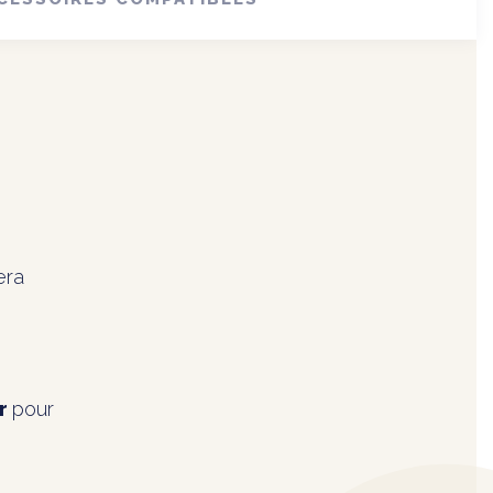
era
ur
pour