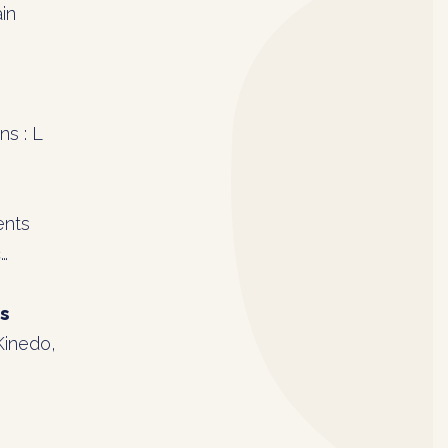
in
ns : L
ents
c…
s
Kinedo,