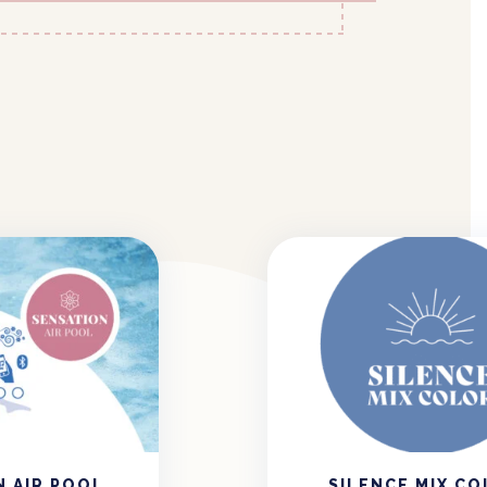
s
N AIR POOL
SILENCE MIX C