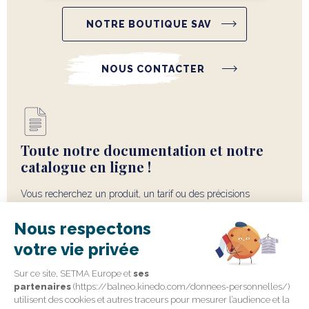
NOTRE BOUTIQUE SAV
NOUS CONTACTER
Toute notre documentation et notre
catalogue en ligne !
Vous recherchez un produit, un tarif ou des précisions
techniques ? N'hésitez pas à consulter nos catalogues pour y
Nous respectons
retrouver toutes les informations utiles concernant notre offre
balnéo.
votre vie privée
Sur ce site, SETMA Europe et
ses
CONSULTER LES DOCUMENTS
partenaires
(https://balneo.kinedo.com/donnees-personnelles/)
utilisent des cookies et autres traceurs pour mesurer l’audience et la