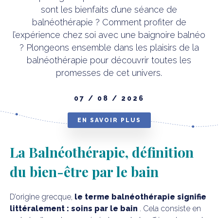
sont les bienfaits d’une séance de
DOCUMENTATION
balnéothérapie ? Comment profiter de
SHOWROOM VIRTUEL
l’expérience chez soi avec une baignoire balnéo
? Plongeons ensemble dans les plaisirs de la
balnéothérapie pour découvrir toutes les
promesses de cet univers.
07 / 08 / 2026
EN SAVOIR PLUS
La Balnéothérapie, définition
du bien-être par le bain
D’origine grecque,
le terme balnéothérapie signifie
littéralement : soins par le bain
. Cela consiste en