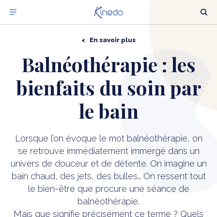
En savoir plus
NOTRE OFFRE
Balnéothérapie : les
DÉCOUVRIR LA BALNÉO
bienfaits du soin par
OÙ TROUVER NOS PRODUITS ?
le bain
OBTENIR UNE ESTIMATION
Lorsque l’on évoque le mot balnéothérapie, on
se retrouve immédiatement immergé dans un
univers de douceur et de détente. On imagine un
ACTUALITÉS
bain chaud, des jets, des bulles… On ressent tout
le bien-être que procure une séance de
NOTRE EXPERTISE BALNÉO
balnéothérapie.
NOTRE GROUPE
Mais que signifie précisément ce terme ? Quels